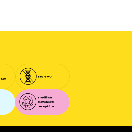
Bez GMO
ntov
Tradičná
slovenská
receptúra