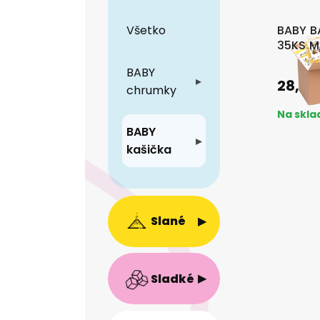
Kukuričné
▸
Všetko
BABY B
35KS M
Pohánkové
▸
BABY
▸
28,4
chrumky
Ryžové
▸
Na skla
BABY
Špenátové
▸
▸
kašička
▸
Slané
▸
Sladké
Všetko