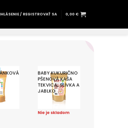
IHLÁSENIE / REGISTROVAŤ SA
0,00
€
HÁNKOVÁ
BABY KUKURIČNO
PŠENOVÁ KAŠA
TEKVICA, SLIVKA A
JABLKO
3,59
€
Nie je skladom