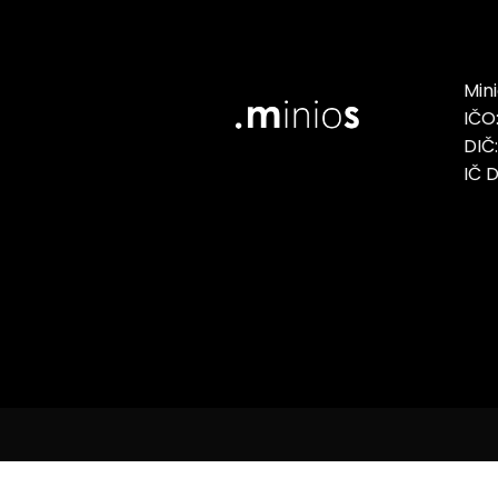
Minio
IČO
DIČ
IČ 