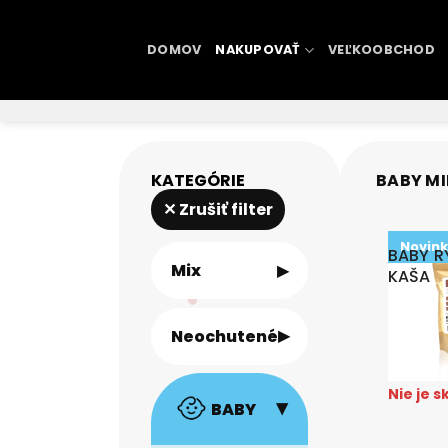
DOMOV
NAKUPOVAŤ
VEĽKOOBCHOD
KATEGÓRIE
BABY M
✕ Zrušiť filter
Novin
BABY 
▸
Mix
KAŠA
▸
Neochutené
Všetko
3,23
Nie je 
BABY
Všetko
▸