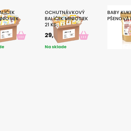
ALÍČEK
OCHUTNÁVKOVÝ
BABY KUK
INIOSIEK
BALÍČEK MINIOSIEK
PŠENOVÁ 
21 KS
2
€
29,50
€
3,47
€
de
Na sklade
Na sklade