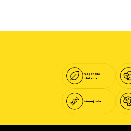
Mango
▸
Ovocné
▸
Slaný
▸
karamel
Slivka so
▸
škoricou
Vegánske
zloženie
Menej cukru