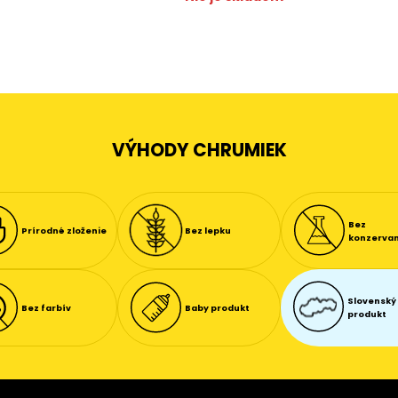
VÝHODY CHRUMIEK
Bez
Prírodné zloženie
Bez lepku
konzerva
Slovenský
Bez farbív
Baby produkt
produkt