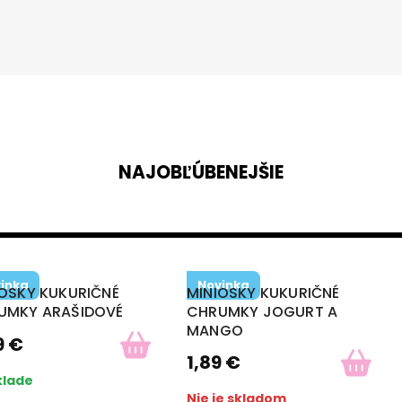
NAJOBĽÚBENEJŠIE
inka
Novinka
IOSKY KUKURIČNÉ
MINIOSKY KUKURIČNÉ
UMKY ARAŠIDOVÉ
CHRUMKY JOGURT A
MANGO
9
€
1,89
€
klade
Nie je skladom