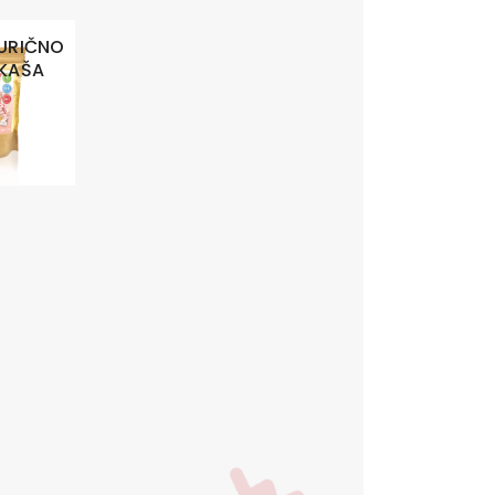
URIČNO
KAŠA