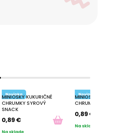
Novinka
Novinka
MINIOSKY KUKURIČNÉ
MINIOSKY KUKURIČNÉ
CHRUMKY SYROVÝ
CHRUMKY ÚDENÁ ŠUNKA
SNACK
0,89
€
0,89
€
Na sklade
Na sklade