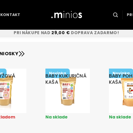
KONTAKT
PR
PRI NÁKUPE NAD
29,00
€
DOPRAVA ZADARMO!
INIOSKY
ka
Novinka
Novinka
RYŽOVÁ
BABY KUKURIČNÁ
BABY PO
KAŠA
KAŠA
€
2,46
€
3,59
€
skladom
Na sklade
Na sklade