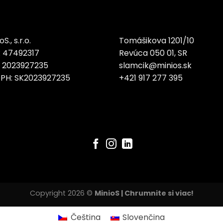
S., s.r.o.
Tomášikova 1201/10
: 47492317
Revúca 050 01, SR
: 2023927235
slamcik@minios.sk
DPH: SK2023927235
+421 917 277 395
Copyright 2026 ©
MinioS | Chrumnite si viac!
Čeština
Slovenčina